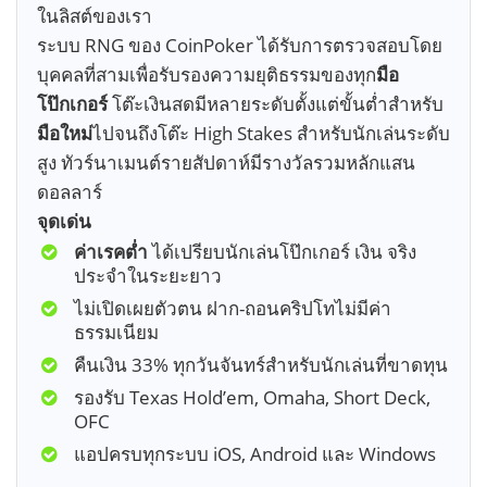
ในลิสต์ของเรา
ระบบ RNG ของ CoinPoker ได้รับการตรวจสอบโดย
บุคคลที่สามเพื่อรับรองความยุติธรรมของทุก
มือ
โป๊กเกอร์
โต๊ะเงินสดมีหลายระดับตั้งแต่ขั้นต่ำสำหรับ
มือใหม่
ไปจนถึงโต๊ะ High Stakes สำหรับนักเล่นระดับ
สูง ทัวร์นาเมนต์รายสัปดาห์มีรางวัลรวมหลักแสน
ดอลลาร์
จุดเด่น
ค่าเรคต่ำ
ได้เปรียบนักเล่นโป๊กเกอร์ เงิน จริง
ประจำในระยะยาว
ไม่เปิดเผยตัวตน ฝาก-ถอนคริปโทไม่มีค่า
ธรรมเนียม
คืนเงิน 33% ทุกวันจันทร์สำหรับนักเล่นที่ขาดทุน
รองรับ Texas Hold’em, Omaha, Short Deck,
OFC
แอปครบทุกระบบ iOS, Android และ Windows