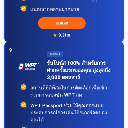
เกมหลากหลายมากมาย
เล่นเลย
9.3/
10
Bonus
รับโบนัส 100% สำหรับการ
ฝากครั้งแรกของคุณ สูงสุดถึง
3,000 ดอลลาร์
สถานที่ที่ดีที่สุดในการคัดเลือกเพื่อเข้า
ร่วมการแข่งขัน WPT สด
WPT Passport ช่วยให้คุณออกแบบ
ประสบการณ์การเล่นโป๊กเกอร์สดของ
คุณได้