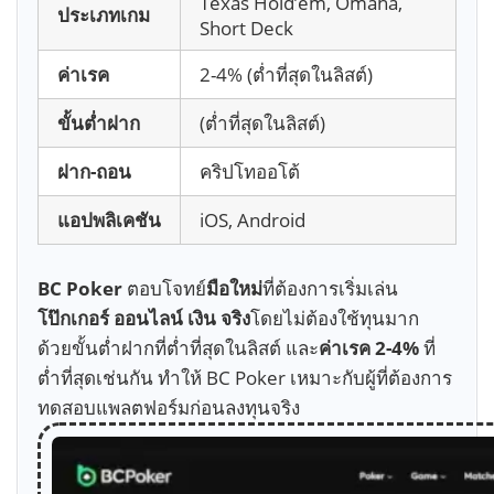
Texas Hold’em, Omaha,
ประเภทเกม
Short Deck
ค่าเรค
2-4% (ต่ำที่สุดในลิสต์)
ขั้นต่ำฝาก
(ต่ำที่สุดในลิสต์)
ฝาก-ถอน
คริปโทออโต้
แอปพลิเคชัน
iOS, Android
BC Poker
ตอบโจทย์
มือใหม่
ที่ต้องการเริ่มเล่น
โป๊กเกอร์ ออนไลน์ เงิน จริง
โดยไม่ต้องใช้ทุนมาก
ด้วยขั้นต่ำฝากที่ต่ำที่สุดในลิสต์ และ
ค่าเรค 2-4%
ที่
ต่ำที่สุดเช่นกัน ทำให้ BC Poker เหมาะกับผู้ที่ต้องการ
ทดสอบแพลตฟอร์มก่อนลงทุนจริง