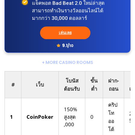
แจ็คพอต Bad Beat 2.0 ใหม่ล่าสุด
สามารถทำเงินรางวัลออนไลน์ได้
มากกว่า 30,000 ดอลลาร์
เล่นเลย
9.1/
10
+ MORE CASINO ROOMS
โบนัส
ขั้น
ฝาก-
ค่
#
เว็บ
ต้อนรับ
ต่ำ
ถอน
เร
คริป
150%
โท
2-
1
CoinPoker
สูงสุด
0
5
ออ
,000
โต้