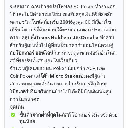
ระบบฝาก-ถอนด้วยคริปโทของ BC Poker ทำงานออ
โต้และไม่มีค่าธรรมเนียม รองรับสกุลเงินดิจิทัลหลัก
หลายชนิด
โบนัสต้อนรับ 200%
สูงสุด 00 มีเงื่อนไข
เทิร์นโอเวอร์ที่ต้องอ่านให้ครบก่อนเคลม ประเภทเกม
ครอบคลุมทั้ง
Texas Hold’em
และ
Omaha
ซึ่งครบ
สำหรับผู้เล่นทั่วไป ผู้ที่สนใจบาคาร่าออนไลน์ควบคู่
กับ
โป๊กเกอร์ ออนไลน์
ก็สามารถดูแพลตฟอร์มอื่นในลิ
สต์ที่รองรับทั้งสองเกมในเว็บเดียว
จำนวนผู้เล่นของ BC Poker น้อยกว่า ACR และ
CoinPoker แต่
โต๊ะ Micro Stakes
ยังคงมีผู้เล่น
สม่ำเสมอตลอดทั้งวัน เหมาะสำหรับการฝึกทักษะ
โป๊กเกอร์ เงิน จริง
ก่อนย้ายไปโต๊ะที่มีเงินเดิมพันสูง
กว่าในอนาคต
จุดเด่น
ขั้นต่ำฝากต่ำที่สุดในลิสต์
โป๊กเกอร์ เงิน จริง ด้วย
ทุนน้อย