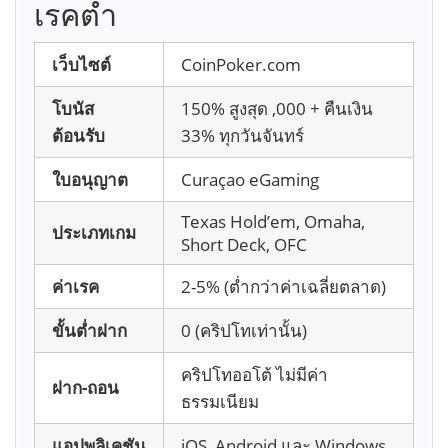
เรคต่ำ
เว็บไซต์
CoinPoker.com
โบนัส
150% สูงสุด ,000 + คืนเงิน
ต้อนรับ
33% ทุกวันจันทร์
ใบอนุญาต
Curaçao eGaming
Texas Hold’em, Omaha,
ประเภทเกม
Short Deck, OFC
ค่าเรค
2-5% (ต่ำกว่าค่าเฉลี่ยตลาด)
ขั้นต่ำฝาก
0 (คริปโทเท่านั้น)
คริปโทออโต้ ไม่มีค่า
ฝาก-ถอน
ธรรมเนียม
แอปพลิเคชัน
iOS, Android และ Windows