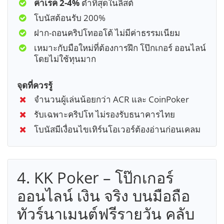
ค่าเรค 2-4%
ต่ำที่สุดในลิสต์
โบนัสต้อนรับ 200%
ฝาก-ถอนคริปโทออโต้ ไม่มีค่าธรรมเนียม
เหมาะกับมือใหม่ที่ต้องการฝึก โป๊กเกอร์ ออนไลน์
โดยไม่ใช้ทุนมาก
จุดที่ควรรู้
จำนวนผู้เล่นน้อยกว่า ACR และ CoinPoker
รับเฉพาะคริปโท ไม่รองรับธนาคารไทย
โบนัสมีเงื่อนไขเทิร์นโอเวอร์ต้องอ่านก่อนเคลม
4. KK Poker – โป๊กเกอร์
ออนไลน์ เงิน จริง บนมือถือ
ทัวร์นาเมนต์ฟรีรายวัน คลับ