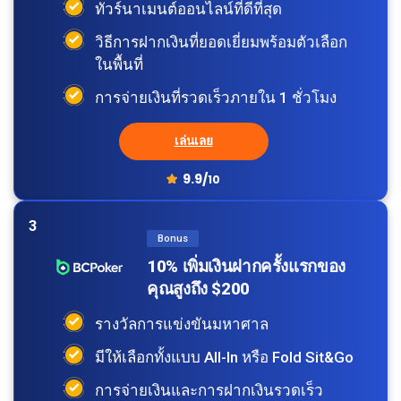
ทัวร์นาเมนต์ออนไลน์ที่ดีที่สุด
วิธีการฝากเงินที่ยอดเยี่ยมพร้อมตัวเลือก
ในพื้นที่
การจ่ายเงินที่รวดเร็วภายใน 1 ชั่วโมง
เล่นเลย
9.9/
10
Bonus
10% เพิ่มเงินฝากครั้งแรกของ
คุณสูงถึง $200
รางวัลการแข่งขันมหาศาล
มีให้เลือกทั้งแบบ All-In หรือ Fold Sit&Go
การจ่ายเงินและการฝากเงินรวดเร็ว